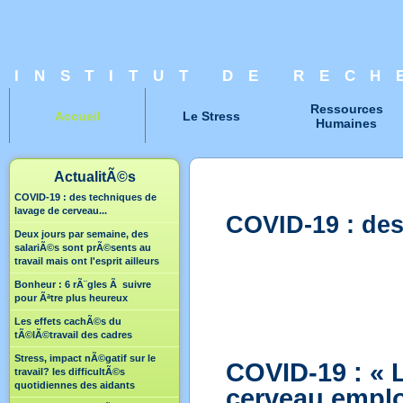
INSTITUT DE RECH
Ressources
Accueil
Le Stress
Humaines
ActualitÃ©s
COVID-19 : des techniques de
lavage de cerveau...
COVID-19 : des
Deux jours par semaine, des
salariÃ©s sont prÃ©sents au
travail mais ont l'esprit ailleurs
Bonheur : 6 rÃ¨gles Ã suivre
pour Ãªtre plus heureux
Les effets cachÃ©s du
tÃ©lÃ©travail des cadres
Stress, impact nÃ©gatif sur le
COVID-19 : « 
travail? les difficultÃ©s
quotidiennes des aidants
cerveau emplo