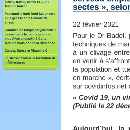
Stress, travail, carriÃ¨re ...une
sectes », selo
Ã©tude Indeed
Pourquoi la junk food fait encore
plus grossir en pÃ©riode de
stress
22 février 2021
Combien de temps par jour faut-il
Pour le Dr Badel,
passer dans la nature pour ne
plus Ãªtre stressÃ© ? Cette
techniques de mani
Ã©tude vous donne la rÃ©ponse
Cancer, Stress et Vitamine C
à un clivage entre
Le stress favorise la formation de
en venir à s’affron
mÃ©tastases
la population et tu
en marche », écrit
sur covidinfos.net
« Covid 19, un v
(Publié le 22 dé
Aujourd’hui, la