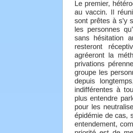
Le premier, hétér
au vaccin. Il réun
sont prêtes à s’y s
les personnes qu’i
sans hésitation 
resteront récep
agréeront la méth
privations pérenn
groupe les person
depuis longtemps
indifférentes à to
plus entendre parle
pour les neutralis
épidémie de cas, s
entendement, comm
priorité est de me