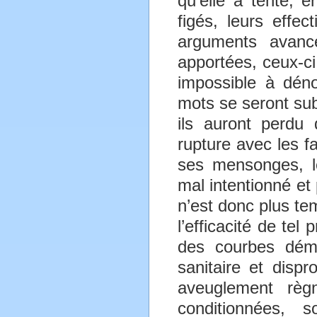
qu’elle a tenté, 
figés, leurs effec
arguments avanc
apportées, ceux-ci
impossible à déno
mots se seront subs
ils auront perdu
rupture avec les f
ses mensonges, le
mal intentionné et
n’est donc plus te
l’efficacité de tel
des courbes démon
sanitaire et dispr
aveuglement règ
conditionnées, 